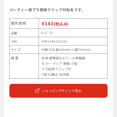
パーティー用プラ両用クリップ付名札です。
¥143
販売価格
(税込み)
品番
P-3・P
JAN
4963346142161
サイズ
中紙寸法:縦50(mm)×横75(mm)
摘 要
本体:硬質塩化ビニール樹脂製
カラー:クリア 規格:小型
プラ両用クリップ付
1函:50個入 日本製
ショッピングサイトで見る