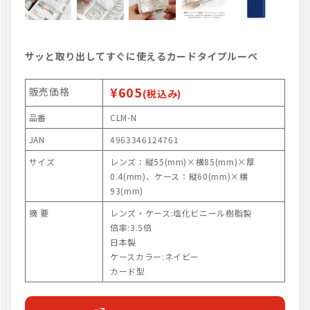
サッと取り出してすぐに使えるカードタイプルーペ
¥605
販売価格
(税込み)
品番
CLM-N
JAN
4963346124761
サイズ
レンズ：縦55(mm)×横85(mm)×厚
0.4(mm)、ケース：縦60(mm)×横
93(mm)
摘 要
レンズ・ケース:塩化ビニール樹脂製
倍率:3.5倍
日本製
ケースカラー:ネイビー
カード型