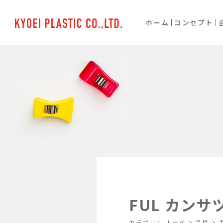
ホーム
コンセプト
FUL カンサツ
カテゴリ：
ルーペ
>
品目
>