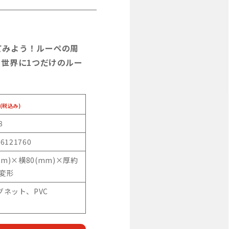
てみよう！ルーペの周
世界に1つだけのルー
(税込み)
8
46121760
mm)×横80(mm)×厚約
)変形
グネット、PVC