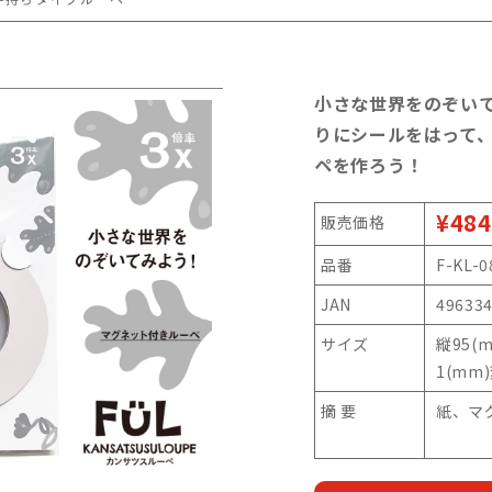
小さな世界をのぞい
りにシールをはって、
ペを作ろう！
¥484
販売価格
品番
F-KL-0
JAN
49633
サイズ
縦95(
1(mm
摘 要
紙、マ