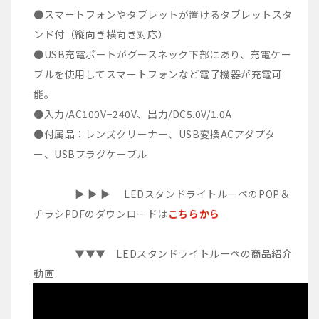
●スマートフォンやタブレットが置けるタブレットスタ
ンド付（縦向き横向き対応）
●USB充電ポートがグースネック下部にあり、充電ケー
ブルを使用してスマートフォンなど電子機器が充電可
能。
●入力/AC100V−240V、出力/DC5.0V/1.0A
●付属品：レンズクリーナー、USB変換ACアダプタ
ー、USBプラグケーブル
▶︎ ▶︎ ▶︎ LEDスタンドライトルーペのPOP＆
チラシPDFのダウンロードは
こちらから
▼▼▼ LEDスタンドライトルーペの商品紹介
動画