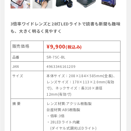
3倍率ワイドレンズと28灯LEDライトで読書も新聞も趣味
も、大きく明るく見やすく
¥9,900
販売価格
(税込み)
品番
SR-75C-BL
JAN
4963346161209
サイズ
本体サイズ：208×184×585mm(全長)、
レンズサイズ：170×113×2.0mm(有効
寸)、ネックサイズ：長310×直径
12mm(有効寸)
摘 要
レンズ材質:アクリル樹脂製
台座材質:ABS樹脂製
・倍率:3倍
・28LEDライト内蔵
(ダイヤル式調光LEDライト)