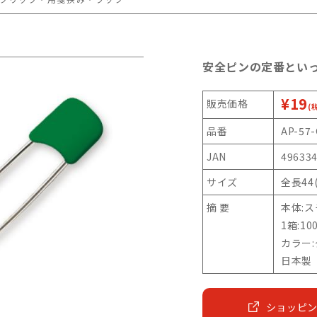
安全ピンの定番といっ
¥19
販売価格
(
品番
AP-57-
JAN
49633
サイズ
全長44
摘 要
本体:
1箱:10
カラー
日本製
ショッピ