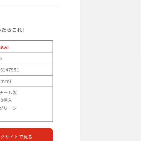
たらこれ!
税込み)
G
46147951
(mm)
スチール製
00個入
:グリーン
ングサイトで見る