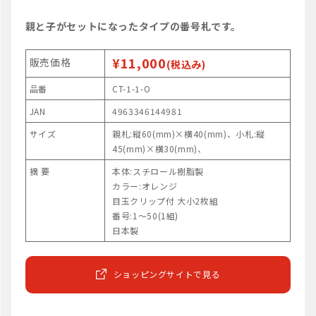
親と子がセットになったタイプの番号札です。
¥11,000
販売価格
(税込み)
品番
CT-1-1-O
JAN
4963346144981
サイズ
親札:縦60(mm)×横40(mm)、小札:縦
45(mm)×横30(mm)、
摘 要
本体:スチロール樹脂製
カラー:オレンジ
目玉クリップ付 大小2枚組
番号:1～50(1組)
日本製
ショッピングサイトで見る