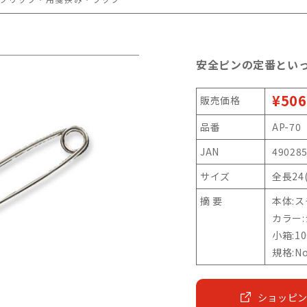
安全ピンの定番といっ
¥506
販売価格
品番
AP-70
JAN
49028
サイズ
全長24
摘 要
本体:
カラー
小箱:1
規格:N
ショッピ