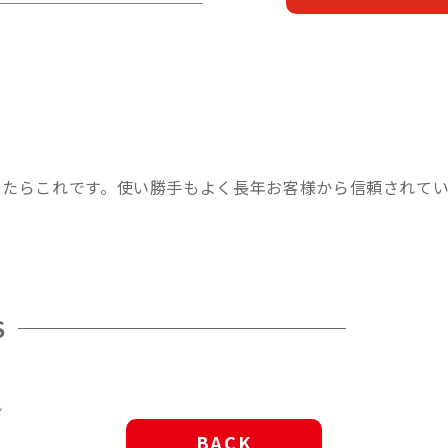
ったらこれです。使い勝手もよく長年お客様から信頼されて
S
ん
BACK