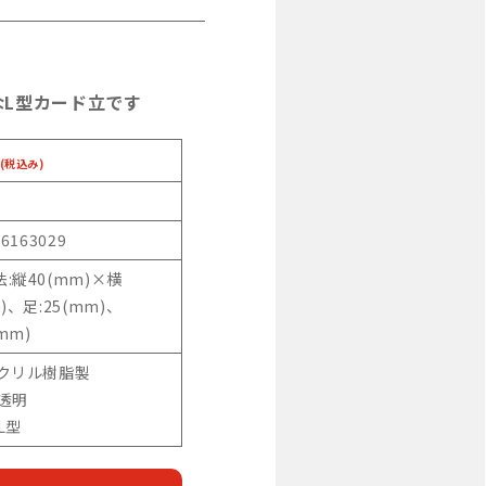
なL型カード立です
(税込み)
46163029
:縦40(mm)×横
)、足:25(mm)、
(mm)
アクリル樹脂製
:透明
L型