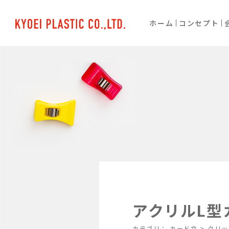
ホーム
コンセプト
アクリルL型カ
カテゴリ：
カード立
>
クリッ