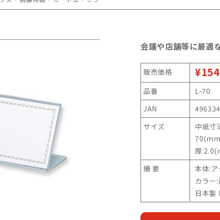
会議や店舗等に最適
¥154
販売価格
品番
L-70
JAN
49633
サイズ
中紙寸法
70(mm
厚:2.0
摘 要
本体:
カラー
日本製 