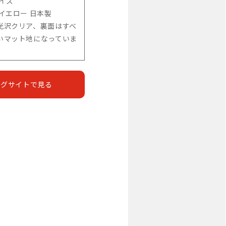
サイズ
:イエロー 日本製
光沢クリア、裏面はすべ
いマット地になっていま
ングサイトで見る