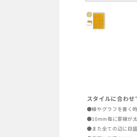
スタイルに合わせ
●線やグラフを書く時
●10mm毎に罫線が
●また全ての辺に目