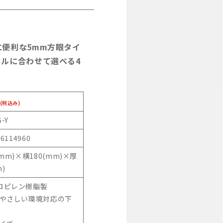
便利な5mm方眼タイ
ルに合わせて選べる4
(税込み)
5-Y
46114960
(mm)×横180(mm)×厚
m)
ロピレン樹脂製
にやさしい環境対応の下