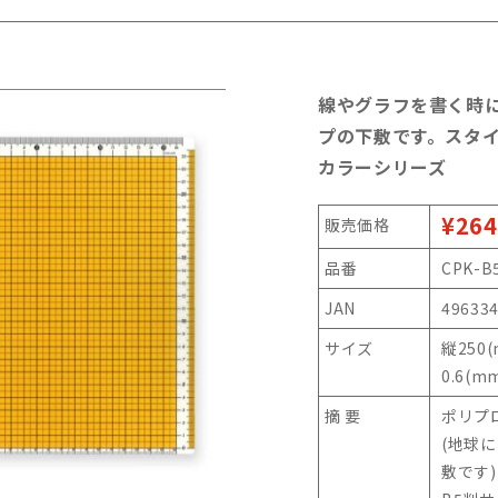
線やグラフを書く時に
プの下敷です。スタイ
カラーシリーズ
¥264
販売価格
品番
CPK-B
JAN
49633
サイズ
縦250
0.6(m
摘 要
ポリプ
(地球
敷です)