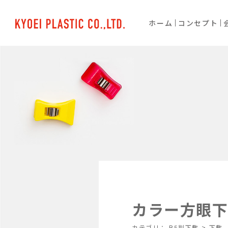
ホーム
コンセプト
カラー方眼下
カテゴリ：
B5判下敷
>
下敷