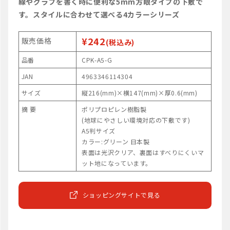
線やグラフを書く時に便利な5mm方眼タイプの下敷で
す。スタイルに合わせて選べる4カラーシリーズ
¥242
販売価格
(税込み)
品番
CPK-A5-G
JAN
4963346114304
サイズ
縦216(mm)×横147(mm)×厚0.6(mm)
摘 要
ポリプロピレン樹脂製
(地球にやさしい環境対応の下敷です)
A5判サイズ
カラー:グリーン 日本製
表面は光沢クリア、裏面はすべりにくいマ
ット地になっています。
ショッピングサイトで見る