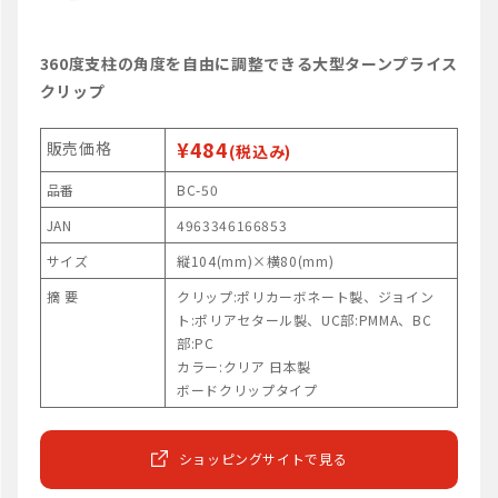
360度支柱の角度を自由に調整できる大型ターンプライス
クリップ
¥484
販売価格
(税込み)
品番
BC-50
JAN
4963346166853
サイズ
縦104(mm)×横80(mm)
摘 要
クリップ:ポリカーボネート製、ジョイン
ト:ポリアセタール製、UC部:PMMA、BC
部:PC
カラー:クリア 日本製
ボードクリップタイプ
ショッピングサイトで見る