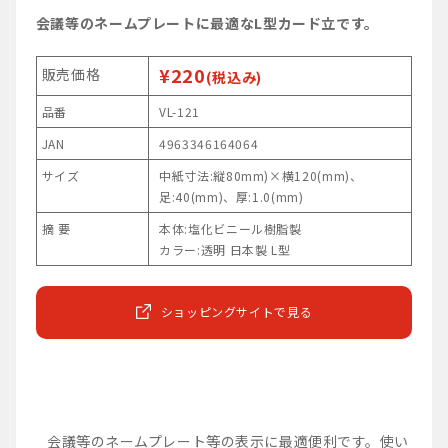
会議等のネームプレートに最適なL型カード立です。
¥220
販売価格
(税込み)
品番
VL-121
JAN
4963346164064
サイズ
中紙寸法:縦80mm)×横120(mm)、
足:40(mm)、厚:1.0(mm)
摘 要
本体:塩化ビニール樹脂製
カラー:透明 日本製 L型
ショッピングサイトで見る
会議等のネームプレート等の表示に最適便利です。使い