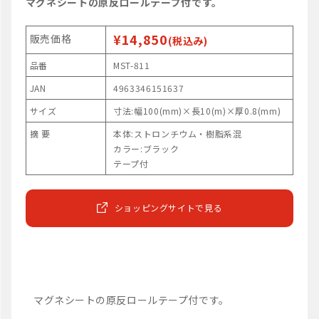
マグネシートの原反ロールテープ付です。
¥14,850
販売価格
(税込み)
品番
MST-811
JAN
4963346151637
サイズ
寸法:幅100(mm)×長10(m)×厚0.8(mm)
摘 要
本体:ストロンチウム・樹脂系混
カラー:ブラック
テープ付
ショッピングサイトで見る
マグネシートの原反ロールテープ付です。