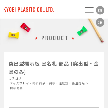
PRODUCT
突出型標示板 室名札 部品 (突出型・金
具のみ)
カテゴリ：
ディスプレイ・掲示商品・腕章・温度計・衛生商品
>
掲示商品