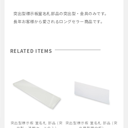
突出型標示板室名札部品の突出型・金具のみです。
長年お客様から愛されるロングセラー商品です。
RELATED ITEMS
突出型標示板 室名札 部品 (突
突出型標示板 室名札 部品 (突
出型・透明ケースのみ)
出用型用中板)