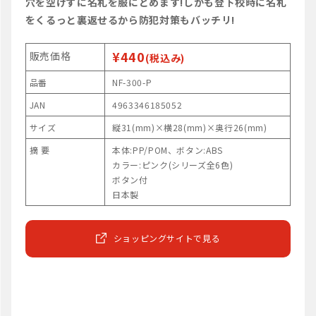
穴を空けずに名札を服にとめます!しかも登下校時に名札
をくるっと裏返せるから防犯対策もバッチリ!
¥440
販売価格
(税込み)
品番
NF-300-P
JAN
4963346185052
サイズ
縦31(mm)×横28(mm)×奥行26(mm)
摘 要
本体:PP/POM、ボタン:ABS
カラー:ピンク(シリーズ全6色)
ボタン付
日本製
ショッピングサイトで見る