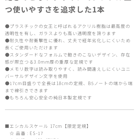
つ使いやすさを追求した1本
●プラスチックの女王と呼ばれるアクリル樹脂は最高度の
透明性を有し、ガラスよりも高い透明度を誇ります
●耐久性や耐衝撃性に優れ、丈夫で経年劣化しにくいため
長くご使用いただけます
●スタンダードなフォルムで飽きのこないデザイン、存在
感が際立つる3.0mm厚の重厚な定規です
●メモリ数字は読み取りやすく、読み間違えしにくいユニ
バーサルデザイン文字を使用
●17cm目盛りで全長は18cmの定規、B5ノートの端から端
まで線引きできます
●もちろん安心安全の純日本製定規です
■エシカルスケール 17cm【限定定規】
☆ 品番 : ES-17